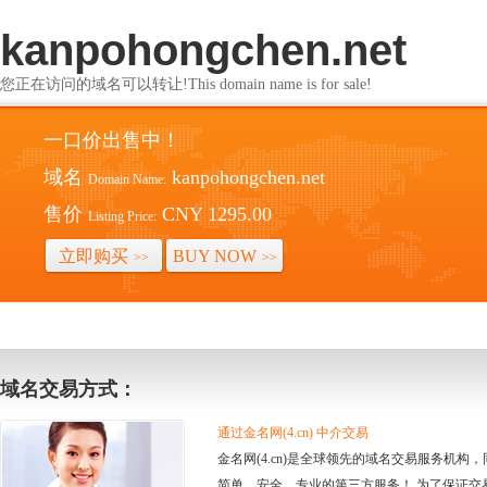
kanpohongchen.net
您正在访问的域名可以转让!This domain name is for sale!
一口价出售中！
域名
kanpohongchen.net
Domain Name:
售价
CNY 1295.00
Listing Price:
立即购买
BUY NOW
>>
>>
域名交易方式：
通过金名网(4.cn) 中介交易
金名网(4.cn)是全球领先的域名交易服务机
简单、安全、专业的第三方服务！ 为了保证交