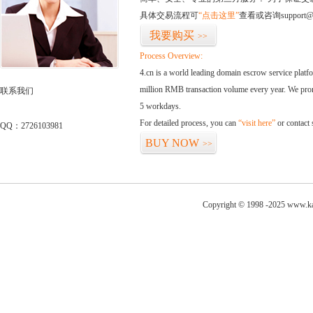
具体交易流程可
“点击这里”
查看或咨询support@
我要购买
>>
Process Overview:
4.cn is a world leading domain escrow service plat
million RMB transaction volume every year. We promi
联系我们
5 workdays.
For detailed process, you can
“visit here”
or contact
QQ：2726103981
BUY NOW
>>
Copyright © 1998 -2025 www.ka